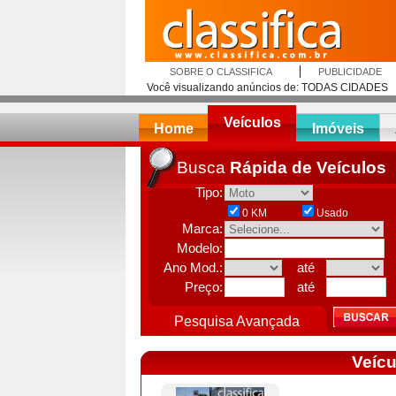
SOBRE O CLASSIFICA
PUBLICIDADE
Você visualizando anúncios de:
TODAS CIDADES
Veículos
Home
Imóveis
Busca
Rápida de Veículos
Tipo:
0 KM
Usado
Marca:
Modelo:
Ano Mod.:
até
Preço:
até
Pesquisa Avançada
Veícu