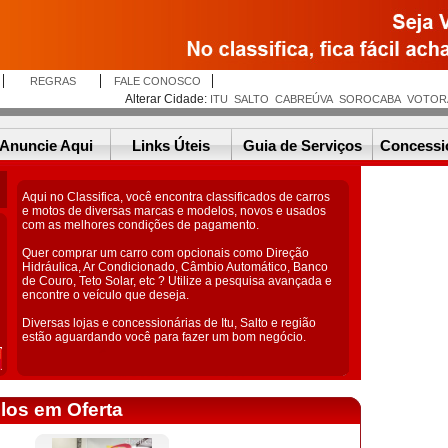
REGRAS
FALE CONOSCO
Alterar Cidade:
ITU
SALTO
CABREÚVA
SOROCABA
VOTOR
Anuncie Aqui
Links Úteis
Guia de Serviços
Concessi
Aqui no Classifica, você encontra classificados de carros
e motos de diversas marcas e modelos, novos e usados
com as melhores condições de pagamento.
Quer comprar um carro com opcionais como Direção
Hidráulica, Ar Condicionado, Câmbio Automático, Banco
de Couro, Teto Solar, etc ? Utilize a pesquisa avançada e
encontre o veículo que deseja.
Diversas lojas e concessionárias de Itu, Salto e região
estão aguardando você para fazer um bom negócio.
los em Oferta