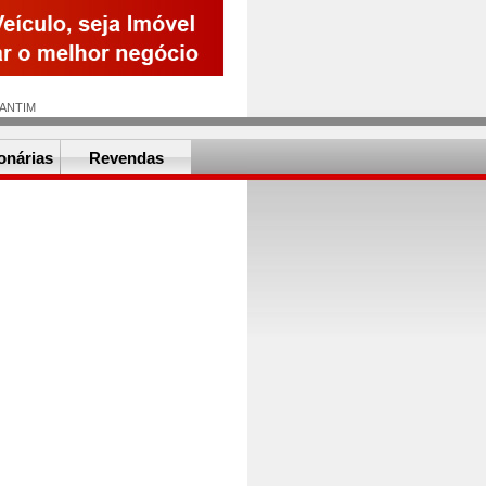
ANTIM
onárias
Revendas