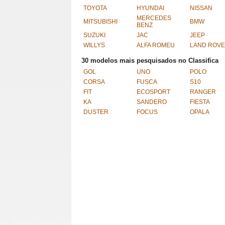
TOYOTA
HYUNDAI
NISSAN
MERCEDES
MITSUBISHI
BMW
BENZ
SUZUKI
JAC
JEEP
WILLYS
ALFA ROMEU
LAND ROV
30 modelos mais pesquisados no Classifica
GOL
UNO
POLO
CORSA
FUSCA
S10
FIT
ECOSPORT
RANGER
KA
SANDERO
FIESTA
DUSTER
FOCUS
OPALA