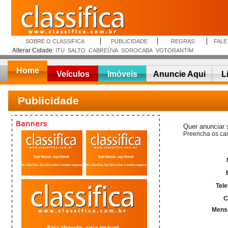
SOBRE O CLASSIFICA
PUBLICIDADE
REGRAS
FAL
Alterar Cidade:
ITU
SALTO
CABREÚVA
SOROCABA
VOTORANTIM
Home
Veículos
Imóveis
Anuncie Aqui
L
Publicidade
Quer anunciar
Preencha os cam
Tele
C
Mens