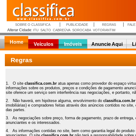
SOBRE O CLASSIFICA
PUBLICIDADE
REGRAS
FAL
Alterar Cidade:
ITU
SALTO
CABREÚVA
SOROCABA
VOTORANTIM
Home
Veículos
Imóveis
Anuncie Aqui
L
Regras
1. O site
classifica.com.br
atua apenas como provedor do espaço virtua
informações sobre os produtos, preços e condições de pagamento anunc
site oferece um serviço sem interferência nas negociações, e portanto, 
2. Não haverá, em hipótese alguma, envolvimento do
classifica.com.br
imobiliárias) e compradores feitas através dos anúncios contidos no site
das partes.
3. As negociações sobre preço, forma de pagamento, prazo de entrega, e
anunciantes e os interessados.
4. As informações contidas no site, bem como garantia legal do produto o
anunciantes. O site
classifica.com.br
não terá a responsabilidade sobre 