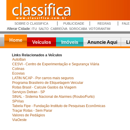
SOBRE O CLASSIFICA
PUBLICIDADE
REGRAS
FAL
Alterar Cidade:
ITU
SALTO
CABREÚVA
SOROCABA
VOTORANTIM
Home
Veículos
Imóveis
Anuncie Aqui
L
Links Relacionados a Veículos
AutoBan
CESVI - Centro de Experimentação e Segurança Viária
Colinas
Ecovias
LATIN NCAP - Por carros mais seguros
Programa Brasileiro de Etiquetagem Veicular
Rotas Brasil - Calcule Gastos da Viagem
Serviços Detran - SP
SINAL - Sistema Nacional de Alarmes (Roubo/Furto)
SPVias
Tabela Fipe - Fundação Instituto de Pesquisas Econômicas
Traçar Rotas - Sem Parar
Valores de Pedágios
ViaOeste