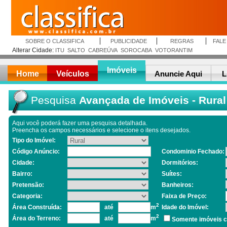
SOBRE O CLASSIFICA
PUBLICIDADE
REGRAS
FAL
Alterar Cidade:
ITU
SALTO
CABREÚVA
SOROCABA
VOTORANTIM
Imóveis
Home
Veículos
Anuncie Aqui
L
Pesquisa
Avançada de Imóveis - Rural
Aqui você poderá fazer uma pesquisa detalhada.
Preencha os campos necessários e selecione o itens desejados.
Tipo do Imóvel:
Código Anúncio:
Condominio Fechado:
Cidade:
Dormitórios:
Bairro:
Suítes:
Pretensão:
Banheiros:
Categoria:
Faixa de Preço:
2
Área Construída:
até
m
Idade do Imóvel:
2
Área do Terreno:
até
m
Somente imóveis c