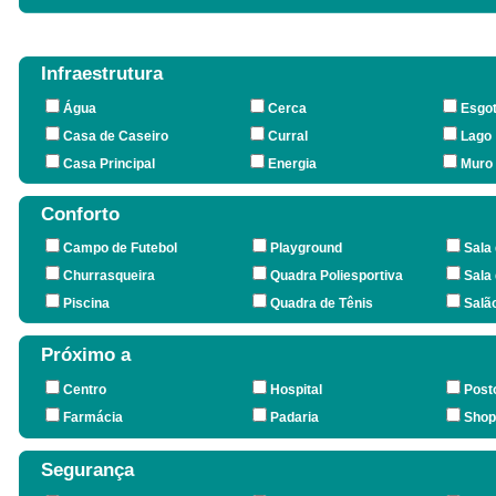
Infraestrutura
Água
Cerca
Esgo
Casa de Caseiro
Curral
Lago
Casa Principal
Energia
Muro
Conforto
Campo de Futebol
Playground
Sala
Churrasqueira
Quadra Poliesportiva
Sala
Piscina
Quadra de Tênis
Salã
Próximo a
Centro
Hospital
Post
Farmácia
Padaria
Shop
Segurança