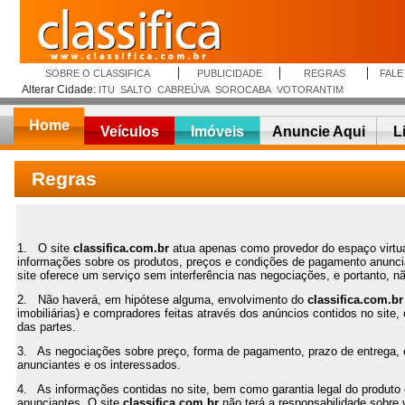
SOBRE O CLASSIFICA
PUBLICIDADE
REGRAS
FAL
Alterar Cidade:
ITU
SALTO
CABREÚVA
SOROCABA
VOTORANTIM
Home
Veículos
Imóveis
Anuncie Aqui
L
Regras
1. O site
classifica.com.br
atua apenas como provedor do espaço virtua
informações sobre os produtos, preços e condições de pagamento anunc
site oferece um serviço sem interferência nas negociações, e portanto, 
2. Não haverá, em hipótese alguma, envolvimento do
classifica.com.br
imobiliárias) e compradores feitas através dos anúncios contidos no site
das partes.
3. As negociações sobre preço, forma de pagamento, prazo de entrega, e
anunciantes e os interessados.
4. As informações contidas no site, bem como garantia legal do produto o
anunciantes. O site
classifica.com.br
não terá a responsabilidade sobre 