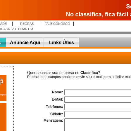
DADE
REGRAS
FALE CONOSCO
OCABA
VOTORANTIM
s
Anuncie Aqui
Links Úteis
Quer anunciar sua empresa no
Classifica
?
Preencha os campos abaixo e envie seu e-mail para solicitar mai
Nome:
E-Mail:
Telefones:
Cidade:
Mensagem: