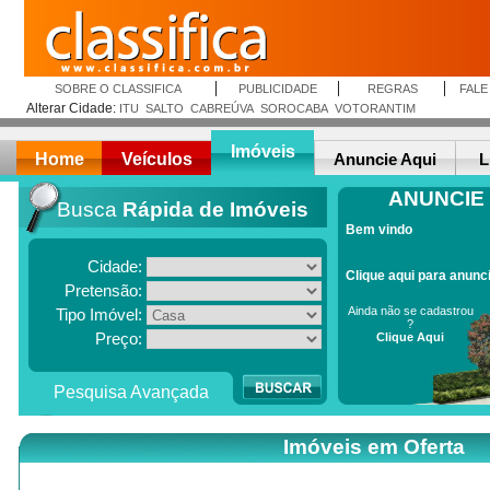
SOBRE O CLASSIFICA
PUBLICIDADE
REGRAS
FAL
Alterar Cidade:
ITU
SALTO
CABREÚVA
SOROCABA
VOTORANTIM
Imóveis
Home
Veículos
Anuncie Aqui
L
ANUNCIE
Busca
Rápida de Imóveis
Bem vindo
Cidade:
Clique aqui para anunc
Pretensão:
Ainda não se cadastrou
Tipo Imóvel:
?
Preço:
Clique Aqui
Pesquisa Avançada
Imóveis em Oferta